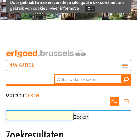
Door gebruik te maken van deze site, gaat u akkoord met ons
gebruik van cookies.
Meer informatie
OK
NAVIGATION
Zoek
DOEN
Geavanceerd
ONTDEKKEN
zoeken...
U bent hier:
Home
NL
FR
BELEVEN
Zoekresultaten