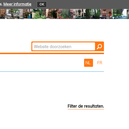
s.
Meer informatie
OK
Zoek
Geavanceerd
zoeken...
NL
FR
Filter de resultaten.