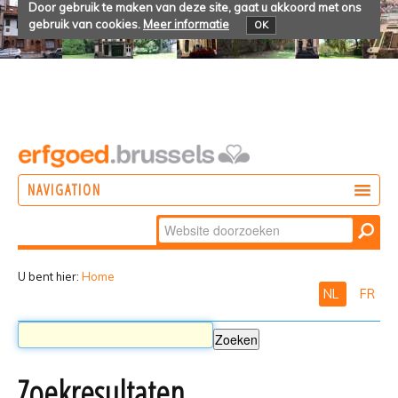
Door gebruik te maken van deze site, gaat u akkoord met ons
gebruik van cookies.
Meer informatie
OK
NAVIGATION
Zoek
DOEN
Geavanceerd
ONTDEKKEN
zoeken...
U bent hier:
Home
NL
FR
BELEVEN
Zoekresultaten