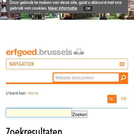
Door gebruik te maken van deze site, gaat u akkoord met ons
gebruik van cookies.
Meer informatie
OK
NAVIGATION
Zoek
DOEN
Geavanceerd
ONTDEKKEN
zoeken...
U bent hier:
Home
NL
FR
BELEVEN
Zoekresultaten