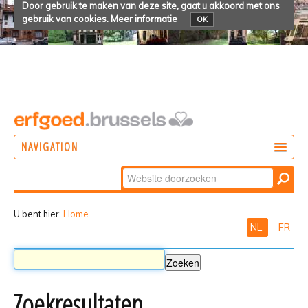
Door gebruik te maken van deze site, gaat u akkoord met ons
gebruik van cookies.
Meer informatie
OK
NAVIGATION
Zoek
DOEN
Geavanceerd
ONTDEKKEN
zoeken...
U bent hier:
Home
NL
FR
BELEVEN
Zoekresultaten