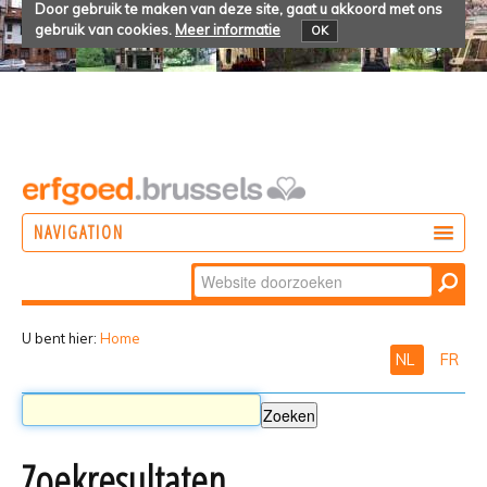
Door gebruik te maken van deze site, gaat u akkoord met ons
gebruik van cookies.
Meer informatie
OK
NAVIGATION
Zoek
DOEN
Geavanceerd
ONTDEKKEN
zoeken...
U bent hier:
Home
NL
FR
BELEVEN
Zoekresultaten