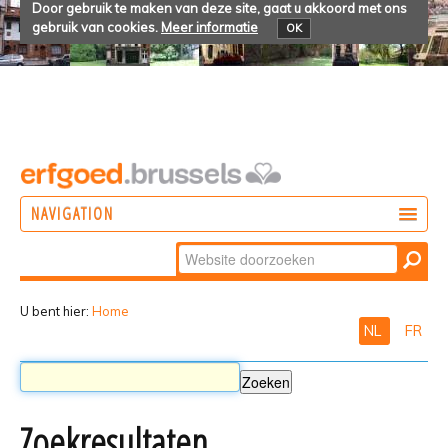
Door gebruik te maken van deze site, gaat u akkoord met ons
gebruik van cookies.
Meer informatie
OK
NAVIGATION
Zoek
DOEN
Geavanceerd
ONTDEKKEN
zoeken...
U bent hier:
Home
NL
FR
BELEVEN
Zoekresultaten