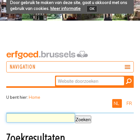
Door gebruik te maken van deze site, gaat u akkoord met ons
gebruik van cookies.
Meer informatie
OK
NAVIGATION
Zoek
DOEN
Geavanceerd
ONTDEKKEN
zoeken...
U bent hier:
Home
NL
FR
BELEVEN
Zoekresultaten