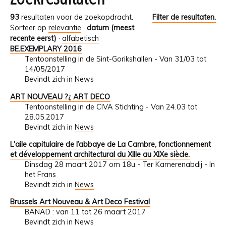
93
resultaten voor de zoekopdracht.
Filter de resultaten.
Sorteer op
relevantie
·
datum (meest
recente eerst)
·
alfabetisch
BE.EXEMPLARY 2016
Tentoonstelling in de Sint-Gorikshallen - Van 31/03 tot
14/05/2017
Bevindt zich in
News
ART NOUVEAU ?¿ ART DECO
Tentoonstelling in de CIVA Stichting - Van 24.03 tot
28.05.2017
Bevindt zich in
News
L'aile capitulaire de l’abbaye de La Cambre, fonctionnement
et développement architectural du XIIIe au XIXe siècle.
Dinsdag 28 maart 2017 om 18u - Ter Kamerenabdij - In
het Frans
Bevindt zich in
News
Brussels Art Nouveau & Art Deco Festival
BANAD : van 11 tot 26 maart 2017
Bevindt zich in
News