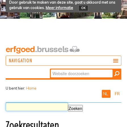
Door gebruik te maken van deze site, gaat u akkoord met ons
gebruik van cookies.
Meer informatie
OK
NAVIGATION
Zoek
DOEN
Geavanceerd
ONTDEKKEN
zoeken...
U bent hier:
Home
NL
FR
BELEVEN
Zoekresultaten