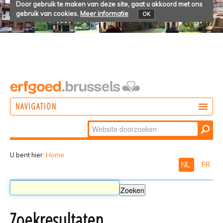
Door gebruik te maken van deze site, gaat u akkoord met ons
gebruik van cookies.
Meer informatie
OK
NAVIGATION
Zoek
DOEN
Geavanceerd
ONTDEKKEN
zoeken...
U bent hier:
Home
NL
FR
BELEVEN
Zoekresultaten