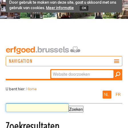
Door gebruik te maken van deze site, gaat u akkoord met ons
gebruik van cookies.
Meer informatie
OK
NAVIGATION
Zoek
DOEN
Geavanceerd
ONTDEKKEN
zoeken...
U bent hier:
Home
NL
FR
BELEVEN
Zoekresultaten