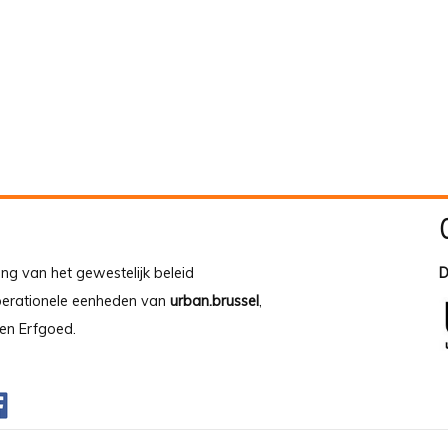
ing van het gewestelijk beleid
D
operationele eenheden van
urban.brussel
,
en Erfgoed.