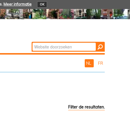
s.
Meer informatie
OK
Zoek
Geavanceerd
zoeken...
NL
FR
Filter de resultaten.