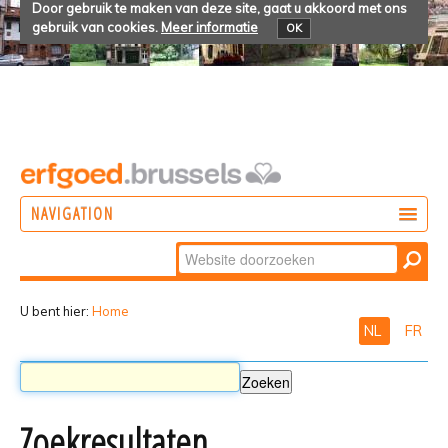
Door gebruik te maken van deze site, gaat u akkoord met ons
gebruik van cookies.
Meer informatie
OK
NAVIGATION
Zoek
DOEN
Geavanceerd
ONTDEKKEN
zoeken...
U bent hier:
Home
NL
FR
BELEVEN
Zoekresultaten