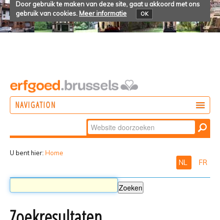
Door gebruik te maken van deze site, gaat u akkoord met ons
gebruik van cookies.
Meer informatie
OK
NAVIGATION
Zoek
DOEN
Geavanceerd
ONTDEKKEN
zoeken...
U bent hier:
Home
NL
FR
BELEVEN
Zoekresultaten