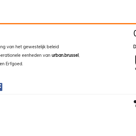
ing van het gewestelijk beleid
D
operationele eenheden van
urban.brussel
,
en Erfgoed.