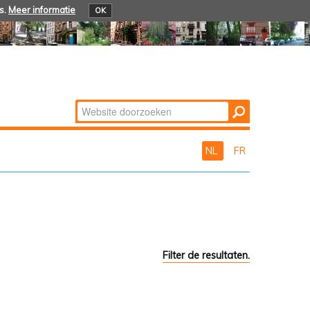
s.
Meer informatie
OK
Zoek
Geavanceerd
zoeken...
NL
FR
Filter de resultaten.