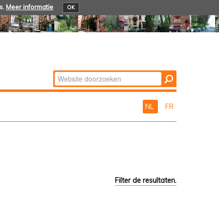
s.
Meer informatie
OK
Zoek
Geavanceerd
zoeken...
NL
FR
Filter de resultaten.