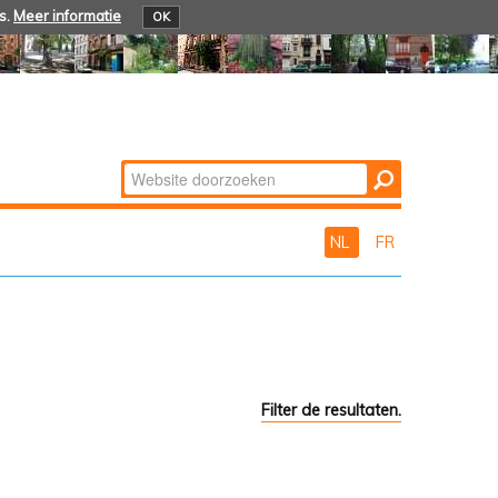
s.
Meer informatie
OK
Zoek
Geavanceerd
zoeken...
NL
FR
Filter de resultaten.