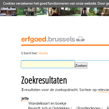
Cookies verzekeren het goed functionneren van onze website. Door geb
U bent hier:
Home
Zoekresultaten
3
resultaten voor de zoekopdracht.
Sorteer op
relevan
Jette
Wandelkaart en boekje
Bevindt zich in
Ontdekken
/
…
/
Rondleidingen
/
... 