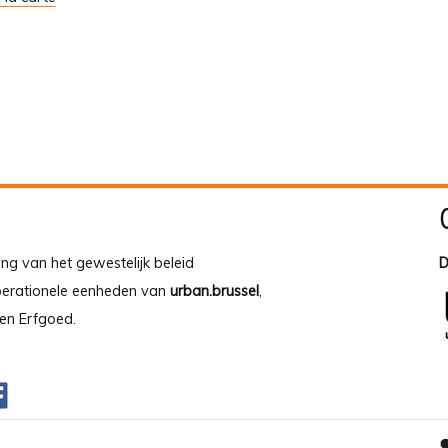
ing van het gewestelijk beleid
D
operationele eenheden van
urban.brussel
,
en Erfgoed.