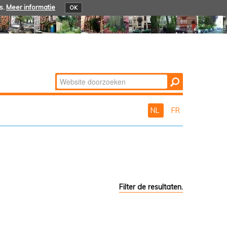
s.
Meer informatie
OK
Zoek
Geavanceerd
zoeken...
NL
FR
Filter de resultaten.