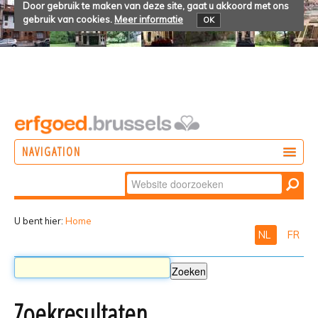
Door gebruik te maken van deze site, gaat u akkoord met ons
gebruik van cookies.
Meer informatie
OK
NAVIGATION
Zoek
DOEN
Geavanceerd
ONTDEKKEN
zoeken...
U bent hier:
Home
NL
FR
BELEVEN
Zoekresultaten