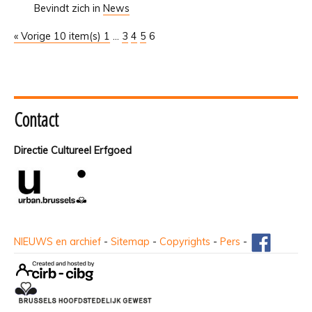
Bevindt zich in
News
« Vorige 10 item(s)
1
...
3
4
5
6
Contact
Directie Cultureel Erfgoed
NIEUWS en archief
-
Sitemap
-
Copyrights
-
Pers
-