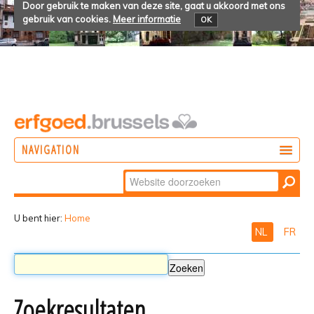
Door gebruik te maken van deze site, gaat u akkoord met ons
gebruik van cookies.
Meer informatie
OK
NAVIGATION
Zoek
DOEN
Geavanceerd
ONTDEKKEN
zoeken...
U bent hier:
Home
NL
FR
BELEVEN
Zoekresultaten