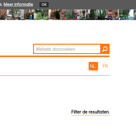
s.
Meer informatie
OK
Zoek
Geavanceerd
zoeken...
NL
FR
Filter de resultaten.