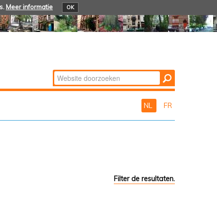
s.
Meer informatie
OK
Zoek
Geavanceerd
zoeken...
NL
FR
Filter de resultaten.