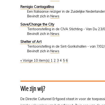
Remigio Cantagallina
Een Italiaanse reiziger in de Zuidelijke Nederlan
Bevindt zich in
News
Save/Change the City
Tentoonstelling in de CIVA Stichting - Van Du 23
Bevindt zich in
News
Shelter of Art
Tentoonstelling in de Sint-Gorikshallen - van 7/0
Bevindt zich in
News
« Vorige 10 item(s)
1
2
3
4
5
6
Wie zijn wij?
De Directie Cultureel Erfgoed staat in voor de toepass