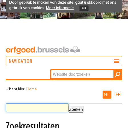
Door gebruik te maken van deze site, gaat u akkoord met ons
gebruik van cookies.
Meer informatie
OK
NAVIGATION
Zoek
DOEN
Geavanceerd
ONTDEKKEN
zoeken...
U bent hier:
Home
NL
FR
BELEVEN
Zoekresultaten