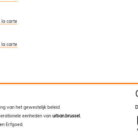
À la carte
À la carte
ing van het gewestelijk beleid
D
operationele eenheden van
urban.brussel
,
en Erfgoed.