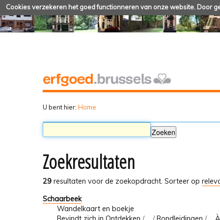
Cookies verzekeren het goed functionneren van onze website. Door geb
U bent hier:
Home
Zoekresultaten
29
resultaten voor de zoekopdracht.
Sorteer op
relev
Schaarbeek
Wandelkaart en boekje
Bevindt zich in
Ontdekken
/
…
/
Rondleidingen
/
... 