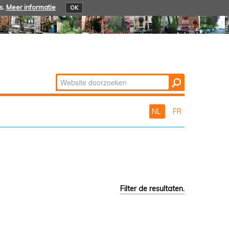
s.
Meer informatie
OK
Zoek
Geavanceerd
zoeken...
NL
FR
Filter de resultaten.