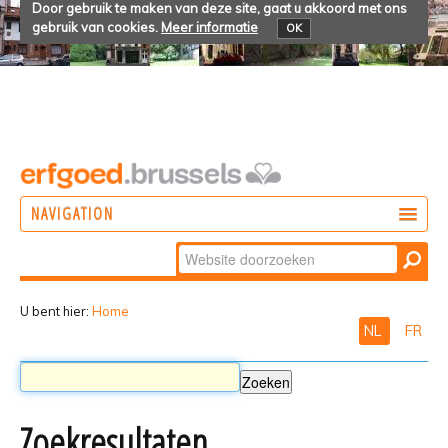
Door gebruik te maken van deze site, gaat u akkoord met ons
gebruik van cookies.
Meer informatie
OK
NAVIGATION
Zoek
DOEN
Geavanceerd
ONTDEKKEN
zoeken...
U bent hier:
Home
NL
FR
BELEVEN
Zoekresultaten