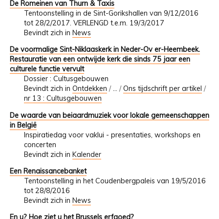
De Romeinen van Thurn & Taxis
Tentoonstelling in de Sint-Gorikshallen van 9/12/2016
tot 28/2/2017. VERLENGD t.e.m. 19/3/2017
Bevindt zich in
News
De voormalige Sint-Niklaaskerk in Neder-Ov er-Heembeek.
Restauratie van een ontwijde kerk die sinds 75 jaar een
culturele functie vervult
Dossier : Cultusgebouwen
Bevindt zich in
Ontdekken
/
…
/
Ons tijdschrift per artikel
/
nr 13 : Cultusgebouwen
De waarde van beiaardmuziek voor lokale gemeenschappen
in België
Inspiratiedag voor vaklui - presentaties, workshops en
concerten
Bevindt zich in
Kalender
Een Renaissancebanket
Tentoonstelling in het Coudenbergpaleis van 19/5/2016
tot 28/8/2016
Bevindt zich in
News
En u? Hoe ziet u het Brussels erfgoed?