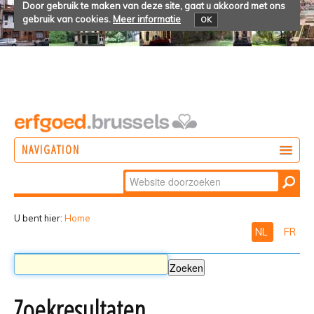
Door gebruik te maken van deze site, gaat u akkoord met ons
gebruik van cookies.
Meer informatie
OK
NAVIGATION
Zoek
DOEN
Geavanceerd
ONTDEKKEN
zoeken...
U bent hier:
Home
NL
FR
BELEVEN
Zoekresultaten