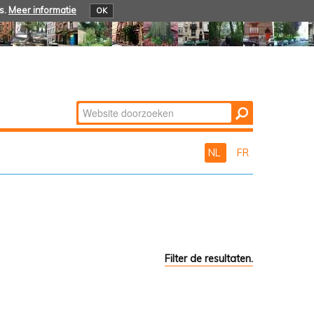
s.
Meer informatie
OK
Zoek
Geavanceerd
zoeken...
NL
FR
Filter de resultaten.