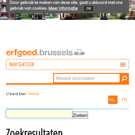
Door gebruik te maken van deze site, gaat u akkoord met ons
gebruik van cookies.
Meer informatie
OK
NAVIGATION
Zoek
DOEN
Geavanceerd
ONTDEKKEN
zoeken...
U bent hier:
Home
NL
FR
BELEVEN
Zoekresultaten