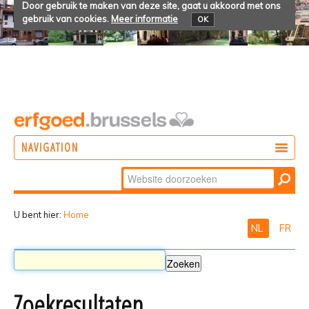
Door gebruik te maken van deze site, gaat u akkoord met ons
gebruik van cookies.
Meer informatie
OK
NAVIGATION
Zoek
DOEN
Geavanceerd
ONTDEKKEN
zoeken...
U bent hier:
Home
NL
FR
BELEVEN
Zoekresultaten