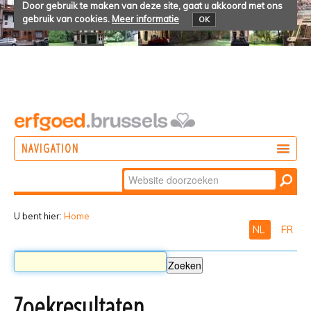
Door gebruik te maken van deze site, gaat u akkoord met ons
gebruik van cookies.
Meer informatie
OK
NAVIGATION
Zoek
DOEN
Geavanceerd
ONTDEKKEN
zoeken...
U bent hier:
Home
NL
FR
BELEVEN
Zoekresultaten