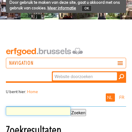
Door gebruik te maken van deze site, gaat u akkoord met ons
gebruik van cookies.
Meer informatie
OK
NAVIGATION
Zoek
DOEN
Geavanceerd
ONTDEKKEN
zoeken...
U bent hier:
Home
NL
FR
BELEVEN
Zoekresultaten