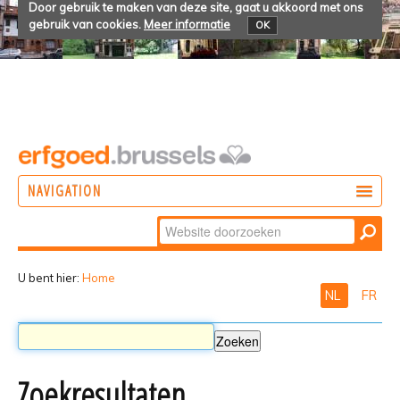
Door gebruik te maken van deze site, gaat u akkoord met ons
gebruik van cookies.
Meer informatie
OK
NAVIGATION
Zoek
DOEN
Geavanceerd
ONTDEKKEN
zoeken...
U bent hier:
Home
NL
FR
BELEVEN
Zoekresultaten