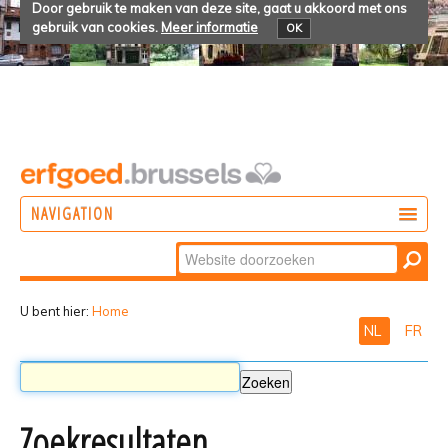
Door gebruik te maken van deze site, gaat u akkoord met ons
gebruik van cookies.
Meer informatie
OK
NAVIGATION
Zoek
DOEN
Geavanceerd
ONTDEKKEN
zoeken...
U bent hier:
Home
NL
FR
BELEVEN
Zoekresultaten