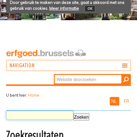
Door gebruik te maken van deze site, gaat u akkoord met ons
gebruik van cookies.
Meer informatie
OK
NAVIGATION
Zoek
DOEN
Geavanceerd
ONTDEKKEN
zoeken...
U bent hier:
Home
NL
FR
BELEVEN
Zoekresultaten