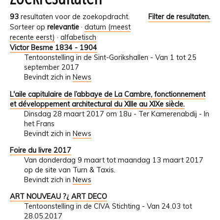
93
resultaten voor de zoekopdracht.
Filter de resultaten.
Sorteer op
relevantie
·
datum (meest
recente eerst)
·
alfabetisch
Victor Besme 1834 - 1904
Tentoonstelling in de Sint-Gorikshallen - Van 1 tot 25
september 2017
Bevindt zich in
News
L'aile capitulaire de l’abbaye de La Cambre, fonctionnement
et développement architectural du XIIIe au XIXe siècle.
Dinsdag 28 maart 2017 om 18u - Ter Kamerenabdij - In
het Frans
Bevindt zich in
News
Foire du livre 2017
Van donderdag 9 maart tot maandag 13 maart 2017
op de site van Turn & Taxis.
Bevindt zich in
News
ART NOUVEAU ?¿ ART DECO
Tentoonstelling in de CIVA Stichting - Van 24.03 tot
28.05.2017