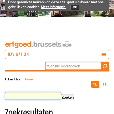
Door gebruik te maken van deze site, gaat u akkoord met ons
gebruik van cookies.
Meer informatie
OK
NAVIGATION
Zoek
DOEN
Geavanceerd
ONTDEKKEN
zoeken...
U bent hier:
Home
NL
FR
BELEVEN
Zoekresultaten