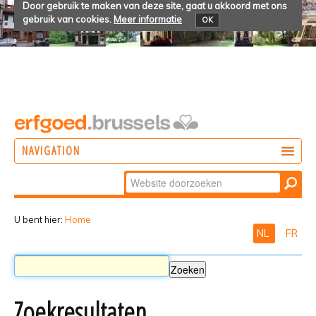
Door gebruik te maken van deze site, gaat u akkoord met ons
gebruik van cookies.
Meer informatie
OK
NAVIGATION
Zoek
DOEN
Geavanceerd
ONTDEKKEN
zoeken...
U bent hier:
Home
NL
FR
BELEVEN
Zoekresultaten