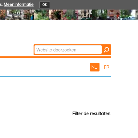
s.
Meer informatie
OK
Zoek
Geavanceerd
zoeken...
NL
FR
Filter de resultaten.