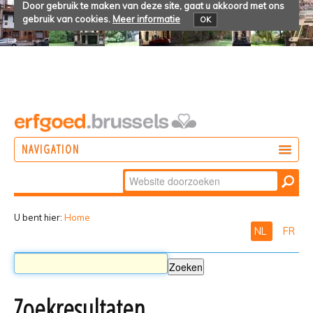
Door gebruik te maken van deze site, gaat u akkoord met ons
gebruik van cookies.
Meer informatie
OK
NAVIGATION
Zoek
DOEN
Geavanceerd
ONTDEKKEN
zoeken...
U bent hier:
Home
NL
FR
BELEVEN
Zoekresultaten