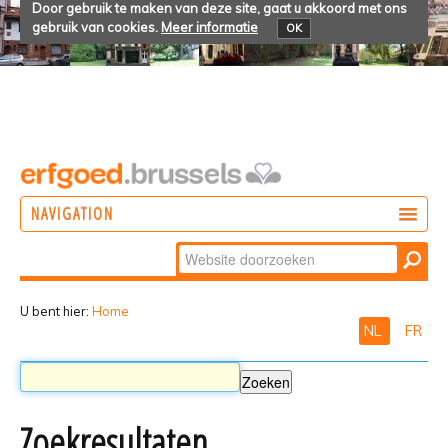
Door gebruik te maken van deze site, gaat u akkoord met ons
gebruik van cookies.
Meer informatie
OK
NAVIGATION
Zoek
DOEN
Geavanceerd
ONTDEKKEN
zoeken...
U bent hier:
Home
NL
FR
BELEVEN
Zoekresultaten