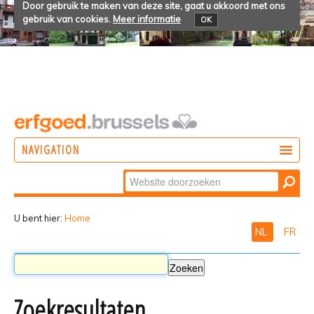
Door gebruik te maken van deze site, gaat u akkoord met ons
gebruik van cookies.
Meer informatie
OK
NAVIGATION
Zoek
DOEN
Geavanceerd
ONTDEKKEN
zoeken...
U bent hier:
Home
NL
FR
BELEVEN
Zoekresultaten