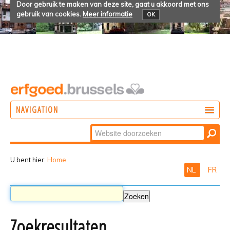
Door gebruik te maken van deze site, gaat u akkoord met ons
gebruik van cookies.
Meer informatie
OK
NAVIGATION
Zoek
DOEN
Geavanceerd
ONTDEKKEN
zoeken...
U bent hier:
Home
NL
FR
BELEVEN
Zoekresultaten