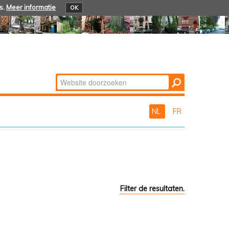
s.
Meer informatie
OK
Zoek
Geavanceerd
zoeken...
NL
FR
Filter de resultaten.