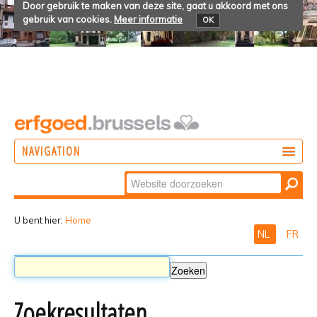
Door gebruik te maken van deze site, gaat u akkoord met ons
gebruik van cookies.
Meer informatie
OK
NAVIGATION
Zoek
DOEN
Geavanceerd
ONTDEKKEN
zoeken...
U bent hier:
Home
NL
FR
BELEVEN
Zoekresultaten