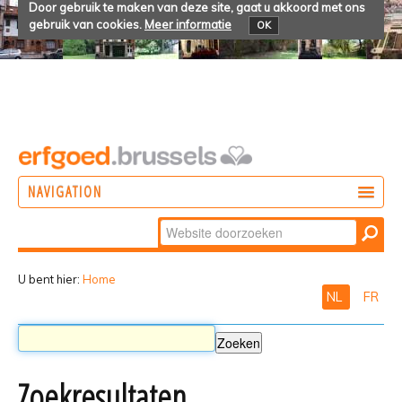
Door gebruik te maken van deze site, gaat u akkoord met ons
gebruik van cookies.
Meer informatie
OK
NAVIGATION
Zoek
DOEN
Geavanceerd
ONTDEKKEN
zoeken...
U bent hier:
Home
NL
FR
BELEVEN
Zoekresultaten