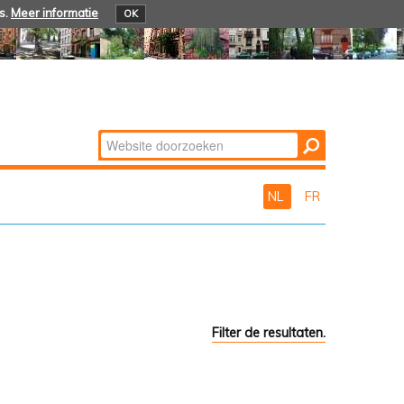
s.
Meer informatie
OK
Zoek
Geavanceerd
zoeken...
NL
FR
Filter de resultaten.