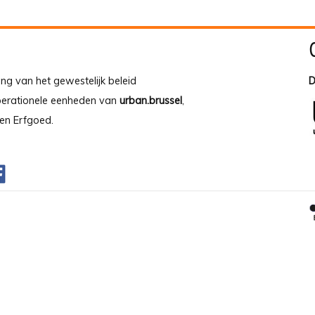
ing van het gewestelijk beleid
D
operationele eenheden van
urban.brussel
,
en Erfgoed.