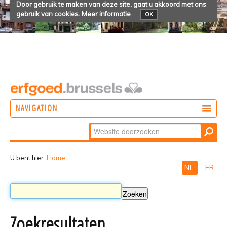
Door gebruik te maken van deze site, gaat u akkoord met ons
gebruik van cookies.
Meer informatie
OK
NAVIGATION
Zoek
DOEN
Geavanceerd
ONTDEKKEN
zoeken...
U bent hier:
Home
NL
FR
BELEVEN
Zoekresultaten