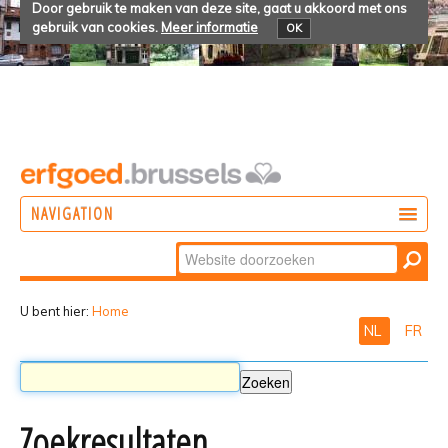
Door gebruik te maken van deze site, gaat u akkoord met ons
gebruik van cookies.
Meer informatie
OK
NAVIGATION
Zoek
DOEN
Geavanceerd
ONTDEKKEN
zoeken...
U bent hier:
Home
NL
FR
BELEVEN
Zoekresultaten