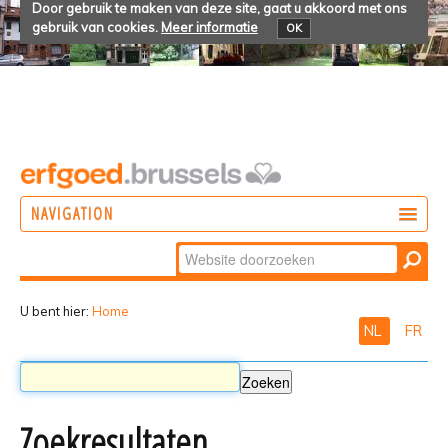
Door gebruik te maken van deze site, gaat u akkoord met ons
gebruik van cookies.
Meer informatie
OK
NAVIGATION
Zoek
DOEN
Geavanceerd
ONTDEKKEN
zoeken...
U bent hier:
Home
NL
FR
BELEVEN
Zoekresultaten