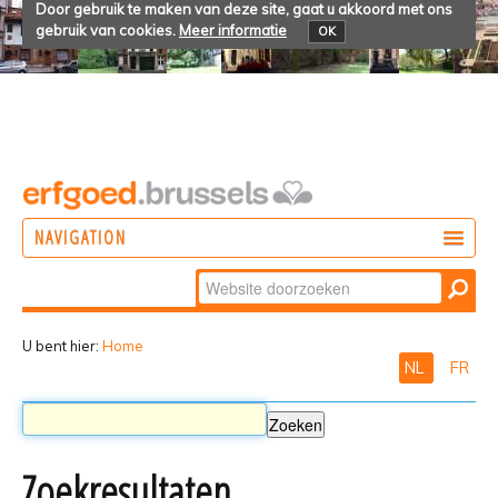
Door gebruik te maken van deze site, gaat u akkoord met ons
gebruik van cookies.
Meer informatie
OK
NAVIGATION
Zoek
DOEN
Geavanceerd
ONTDEKKEN
zoeken...
U bent hier:
Home
NL
FR
BELEVEN
Zoekresultaten