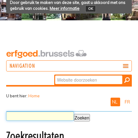
Door gebruik te maken van deze site, gaat u akkoord met ons
gebruik van cookies.
Meer informatie
OK
NAVIGATION
Zoek
DOEN
Geavanceerd
ONTDEKKEN
zoeken...
U bent hier:
Home
NL
FR
BELEVEN
Zoekresultaten